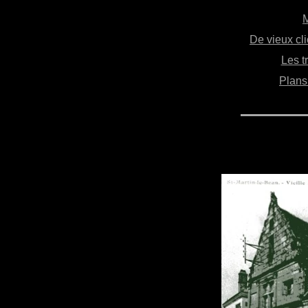
De vieux cl
Les t
Plans