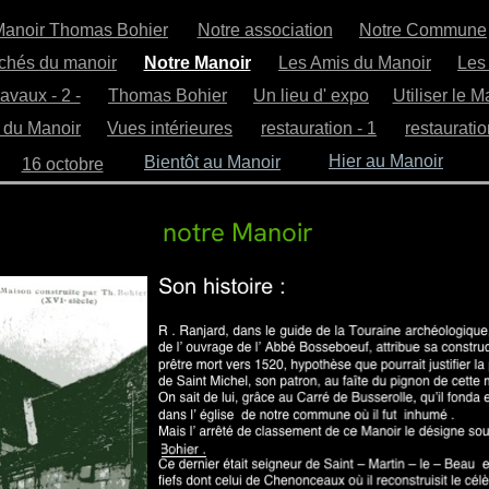
Manoir Thomas Bohier
Notre association
Notre Commune
ichés du manoir
Notre Manoir
Les Amis du Manoir
Les 
ravaux - 2 -
Thomas Bohier
Un lieu d' expo
Utiliser le M
 du Manoir
Vues intérieures
restauration - 1
restauratio
Hier au Manoir
Bientôt au Manoir
16 octobre
notre Manoir