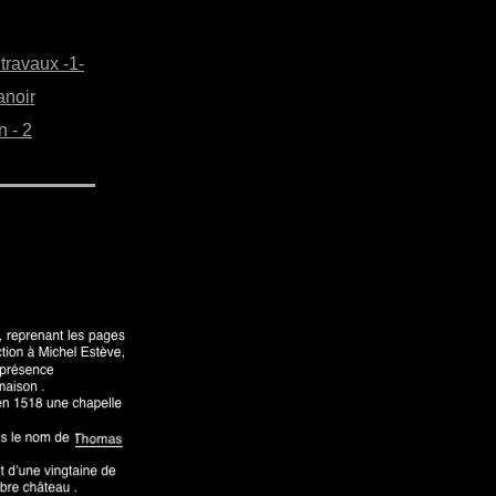
travaux -1-
anoir
n - 2